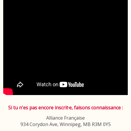
Si tu n'es pas encore inscrit·e, faisons connaissance :
Alliance Française
934 Corydon Ave, Winnipeg, MB R3M 0Y5